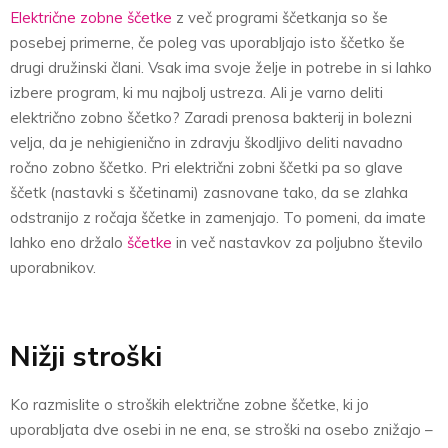
Električne zobne ščetke
z več programi ščetkanja so še
posebej primerne, če poleg vas uporabljajo isto ščetko še
drugi družinski člani. Vsak ima svoje želje in potrebe in si lahko
izbere program, ki mu najbolj ustreza. Ali je varno deliti
električno zobno ščetko? Zaradi prenosa bakterij in bolezni
velja, da je nehigienično in zdravju škodljivo deliti navadno
ročno zobno ščetko. Pri električni zobni ščetki pa so glave
ščetk (nastavki s ščetinami) zasnovane tako, da se zlahka
odstranijo z ročaja ščetke in zamenjajo. To pomeni, da imate
lahko eno držalo
ščetke
in več nastavkov za poljubno število
uporabnikov.
Nižji stroški
Ko razmislite o stroških električne zobne ščetke, ki jo
uporabljata dve osebi in ne ena, se stroški na osebo znižajo –