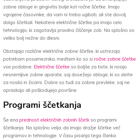
zobne obloge in gingivitis bolje kot ročne ščetke. Imajo
vgrajene časovnike, da vam ni treba ugibati, ali ste dovolj
dolgo ščetkali. Nekatere električne ščetke pa imajo celo
tehnologijo, ki zagotavlja pravilno čiščenje zob. Na splošno so
veliko bolj nežne do dlesni.
Obstajajo različne električne zobne ščetke, ki ustrezajo
potrebam posameznika, medtem ko so si
ročne zobne ščetke
vse podobne.
Električne ščetke
so boljše za tiste, ki nosijo
nesnemljive zobne aparate, saj dosežejo obloge, ki so skrite
za nosilci in žicami. Dobre so tudi za zobne prevleke, saj ne
opraskajo ali poškodujejo površine.
Programi ščetkanja
Še ena
prednost električnih zobnih ščetk
so programi
ščetkanja. Na splošno velja, da imajo dražje ščetke več
programov in tehnologije. V času pisanja tega članka