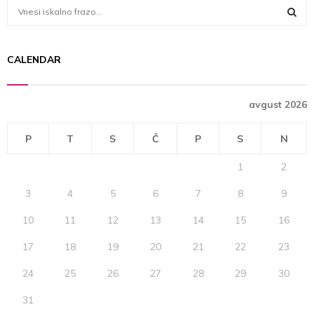
S
e
a
S
r
CALENDAR
c
E
h
f
A
avgust 2026
o
r
R
:
P
T
S
Č
P
S
N
C
1
2
H
3
4
5
6
7
8
9
10
11
12
13
14
15
16
17
18
19
20
21
22
23
24
25
26
27
28
29
30
31