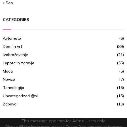
« Sep
CATEGORIES
Avtomoto
(6)
Dom in vrt
(89)
Izobraževanje
(21)
Lepota in zdravje
(55)
Moda
(5)
Novice
(7)
Tehnologija
(15)
Uncategorized @sl
(16)
Zabava
(13)
This message appears for Admin Users only:
Please fill the Instagram Access Token. You can get Instagram