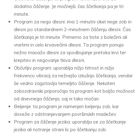
dodatno čiščenje. Je močnejši, čas ščetkanja pa je tri
minute.
Program za nego dlesni: ima 1-minutni cikel nege zob in
dlesni po standardnem 2-minutnem čiščenju dlesni. Čas
ščetkanja je tri minute. Primerno za tiste z bolečimi ali
vnetimi in celo krvavečimi dlesni. Ta program ponuja
nežno masažo dlesni za spodbujanje pretoka krvi ter
krepitev in negovanje tkiva dlesni.
Občutljiv program: uporablja nižjo hitrost in nižjo
frekvenco vibracij za nežnejšo izkušnjo ščetkanja, vendar
še vedno zagotavlja temeljito čiščenje. Nekateri
zobozdravniki priporočajo ta program kot boljšo možnost
od dnevnega čiščenja, saj ni tako močan.
Beljenje: ta program je namenjen beljenju zob, kar
doseže z odstranjevanjem površinskih madežev.
Program za čiščenje jezika: uporablja se za ščetkanje
jezika ali notranje strani lic po ščetkanju zob.