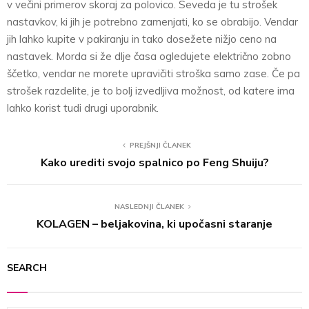
v večini primerov skoraj za polovico. Seveda je tu strošek
nastavkov, ki jih je potrebno zamenjati, ko se obrabijo. Vendar
jih lahko kupite v pakiranju in tako dosežete nižjo ceno na
nastavek. Morda si že dlje časa ogledujete električno zobno
ščetko, vendar ne morete upravičiti stroška samo zase. Če pa
strošek razdelite, je to bolj izvedljiva možnost, od katere ima
lahko korist tudi drugi uporabnik.
PREJŠNJI ČLANEK
Kako urediti svojo spalnico po Feng Shuiju?
NASLEDNJI ČLANEK
KOLAGEN – beljakovina, ki upočasni staranje
SEARCH