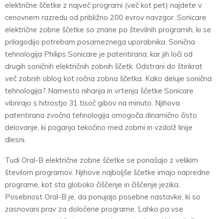
električne ščetke z največ programi (več kot pet) najdete v
cenovnem razredu od približno 200 evrov navzgor. Sonicare
električne zobne ščetke so znane po številnih programih, ki se
prilagodijo potrebam posameznega uporabnika. Sonična
tehnologija Philips Sonicare je patentirana, kar jih loči od
drugih soničnih električnih zobnih ščetk. Odstrani do štirikrat
več zobnih oblog kot ročna zobna ščetka. Kako deluje sonična
tehnologija? Namesto nihanja in vrtenja ščetke Sonicare
vibrirajo s hitrostjo 31 tisoč gibov na minuto. Njihova
patentirana zvočna tehnologija omogoča dinamično čisto
delovanje, ki poganja tekočino med zobmi in vzdolž linije
dlesni.
Tudi Oral-B električne zobne ščetke se ponašajo z velikim
številom programov. Njihove najboljše ščetke imajo napredne
programe, kot sta globoko čiščenje in čiščenje jezika.
Posebnost Oral-B je, da ponujajo posebne nastavke, ki so
zasnovani prav za določene programe. Lahko pa vse