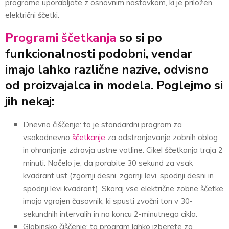
programe uporabljate z osnovnim nastavkom, ki je priložen
električni ščetki.
Programi ščetkanja
so si po
funkcionalnosti podobni, vendar
imajo lahko različne nazive, odvisno
od proizvajalca in modela. Poglejmo si
jih nekaj:
Dnevno čiščenje: to je standardni program za
vsakodnevno
ščetkanje
za odstranjevanje zobnih oblog
in ohranjanje zdravja ustne votline. Cikel ščetkanja traja 2
minuti. Načelo je, da porabite 30 sekund za vsak
kvadrant ust (zgornji desni, zgornji levi, spodnji desni in
spodnji levi kvadrant). Skoraj vse električne zobne ščetke
imajo vgrajen časovnik, ki spusti zvočni ton v 30-
sekundnih intervalih in na koncu 2-minutnega cikla.
Globinsko čiščenje: ta program lahko izberete za