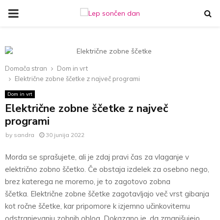
PRIMARY
MENU
Domača stran
Dom in vrt
Električne zobne ščetke z največ programi
Dom in vrt
Električne zobne ščetke z največ
programi
by
sandra
30 junija 2022
Morda se sprašujete, ali je zdaj pravi čas za vlaganje v
električno zobno ščetko. Če obstaja izdelek za osebno nego,
brez katerega ne moremo, je to zagotovo zobna
ščetka. Električne zobne ščetke zagotavljajo več vrst gibanja
kot ročne ščetke, kar pripomore k izjemno učinkovitemu
odstranjevanju zobnih oblog. Dokazano je, da zmanjšujejo