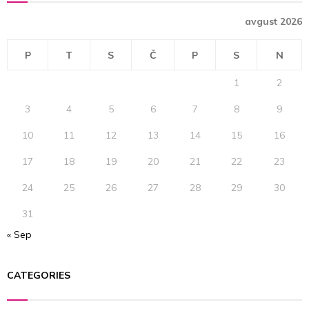
f
A
avgust 2026
o
r
R
:
P
T
S
Č
P
S
N
C
1
2
H
3
4
5
6
7
8
9
10
11
12
13
14
15
16
17
18
19
20
21
22
23
24
25
26
27
28
29
30
31
« Sep
CATEGORIES