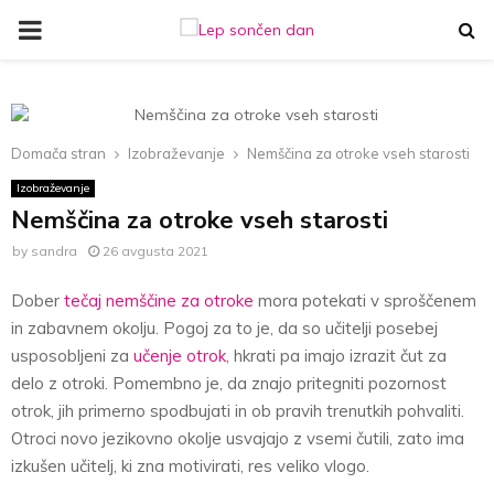
PRIMARY
MENU
Domača stran
Izobraževanje
Nemščina za otroke vseh starosti
Izobraževanje
Nemščina za otroke vseh starosti
by
sandra
26 avgusta 2021
Dober
tečaj nemščine za otroke
mora potekati v sproščenem
in zabavnem okolju. Pogoj za to je, da so učitelji posebej
usposobljeni za
učenje otrok
, hkrati pa imajo izrazit čut za
delo z otroki. Pomembno je, da znajo pritegniti pozornost
otrok, jih primerno spodbujati in ob pravih trenutkih pohvaliti.
Otroci novo jezikovno okolje usvajajo z vsemi čutili, zato ima
izkušen učitelj, ki zna motivirati, res veliko vlogo.