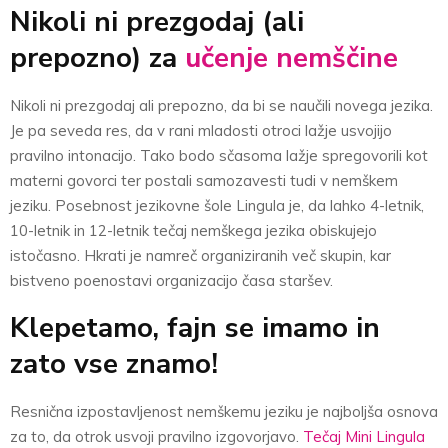
Nikoli ni prezgodaj (ali
prepozno) za
učenje nemščine
Nikoli ni prezgodaj ali prepozno, da bi se naučili novega jezika.
Je pa seveda res, da v rani mladosti otroci lažje usvojijo
pravilno intonacijo. Tako bodo sčasoma lažje spregovorili kot
materni govorci ter postali samozavesti tudi v nemškem
jeziku. Posebnost jezikovne šole Lingula je, da lahko 4-letnik,
10-letnik in 12-letnik tečaj nemškega jezika obiskujejo
istočasno. Hkrati je namreč organiziranih več skupin, kar
bistveno poenostavi organizacijo časa staršev.
Klepetamo, fajn se imamo in
zato vse znamo!
Resnična izpostavljenost nemškemu jeziku je najboljša osnova
za to, da otrok usvoji pravilno izgovorjavo.
Tečaj Mini Lingula