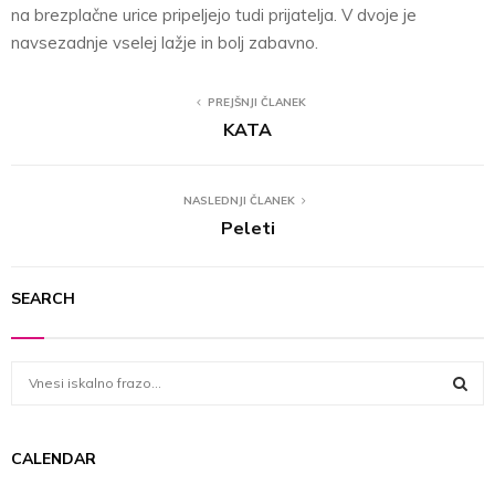
na brezplačne urice pripeljejo tudi prijatelja. V dvoje je
navsezadnje vselej lažje in bolj zabavno.
PREJŠNJI ČLANEK
KATA
NASLEDNJI ČLANEK
Peleti
SEARCH
S
e
a
S
r
CALENDAR
c
E
h