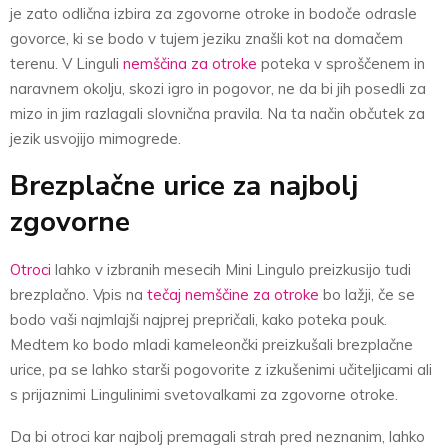
je zato odlična izbira za zgovorne otroke in bodoče odrasle
govorce, ki se bodo v tujem jeziku znašli kot na domačem
terenu. V Linguli
nemščina za otroke
poteka v sproščenem in
naravnem okolju, skozi igro in pogovor, ne da bi jih posedli za
mizo in jim razlagali slovnična pravila. Na ta način občutek za
jezik usvojijo mimogrede.
Brezplačne urice za najbolj
zgovorne
Otroci
lahko v izbranih mesecih Mini Lingulo preizkusijo tudi
brezplačno. Vpis na
tečaj nemščine za otroke
bo lažji, če se
bodo vaši najmlajši najprej prepričali, kako poteka pouk.
Medtem ko bodo mladi kameleončki preizkušali brezplačne
urice, pa se lahko starši pogovorite z izkušenimi učiteljicami ali
s prijaznimi Lingulinimi svetovalkami za zgovorne otroke.
Da bi otroci kar najbolj premagali strah pred neznanim, lahko