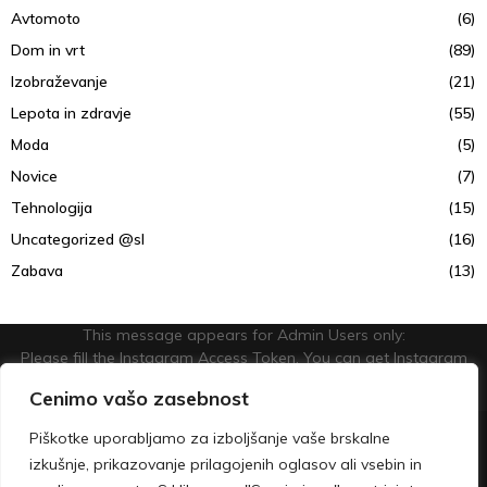
Avtomoto
(6)
Dom in vrt
(89)
Izobraževanje
(21)
Lepota in zdravje
(55)
Moda
(5)
Novice
(7)
Tehnologija
(15)
Uncategorized @sl
(16)
Zabava
(13)
This message appears for Admin Users only:
Please fill the Instagram Access Token. You can get Instagram
Access Token by go to
this page
Cenimo vašo zasebnost
@2023 - lepsoncendan.com. All Right Reserved.
Piškotke uporabljamo za izboljšanje vaše brskalne
izkušnje, prikazovanje prilagojenih oglasov ali vsebin in
O nas
Kontakt