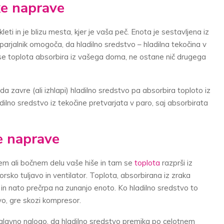
ke naprave
eti in je blizu mesta, kjer je vaša peč. Enota je sestavljena iz
Uparjalnik omogoča, da hladilno sredstvo – hladilna tekočina v
o se toplota absorbira iz vašega doma, ne ostane nič drugega
a zavre (ali izhlapi) hladilno sredstvo pa absorbira toploto iz
ilno sredstvo iz tekočine pretvarjata v paro, saj absorbirata
e naprave
em ali bočnem delu vaše hiše in tam se
toplota
razprši iz
ko tuljavo in ventilator. Toplota, absorbirana iz zraka
in nato prečrpa na zunanjo enoto. Ko hladilno sredstvo to
vo, gre skozi kompresor.
lavno nalogo, da hladilno sredstvo premika po celotnem