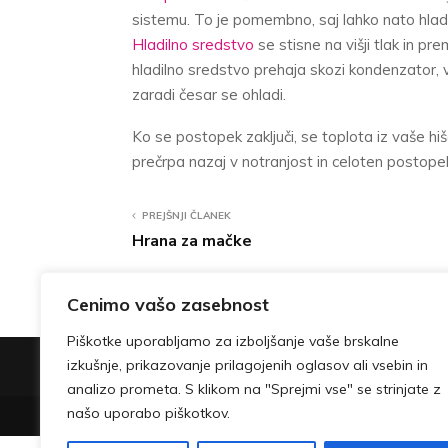
sistemu. To je pomembno, saj lahko nato hlad
Hladilno sredstvo
se stisne na višji tlak in p
hladilno sredstvo prehaja skozi kondenzator, v
zaradi česar se ohladi.
Ko se postopek zaključi, se toplota iz vaše hiš
prečrpa nazaj v notranjost in celoten postope
PREJŠNJI ČLANEK
Hrana za mačke
Cenimo vašo zasebnost
Piškotke uporabljamo za izboljšanje vaše brskalne
izkušnje, prikazovanje prilagojenih oglasov ali vsebin in
Please fill t
analizo prometa. S klikom na "Sprejmi vse" se strinjate z
našo uporabo piškotkov.
@2023 - lepsoncendan.com. All Right Reserved.