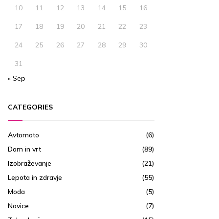
10
11
12
13
14
15
16
17
18
19
20
21
22
23
24
25
26
27
28
29
30
31
« Sep
CATEGORIES
Avtomoto
(6)
Dom in vrt
(89)
Izobraževanje
(21)
Lepota in zdravje
(55)
Moda
(5)
Novice
(7)