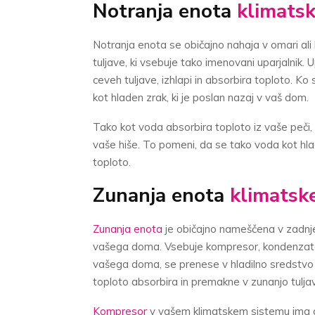
Notranja enota
klimats
Notranja enota se običajno nahaja v omari ali kl
tuljave, ki vsebuje tako imenovani uparjalnik. 
ceveh tuljave, izhlapi in absorbira toploto. K
kot hladen zrak, ki je poslan nazaj v vaš dom.
Tako kot voda absorbira toploto iz vaše peči, d
vaše hiše. To pomeni, da se tako voda kot hlad
toploto.
Zunanja enota
klimatsk
Zunanja enota
je običajno nameščena v zadnj
vašega doma. Vsebuje kompresor, kondenzators
vašega doma, se prenese v hladilno sredstvo 
toploto absorbira in premakne v zunanjo tulja
Kompresor
v vašem klimatskem sistemu ima g