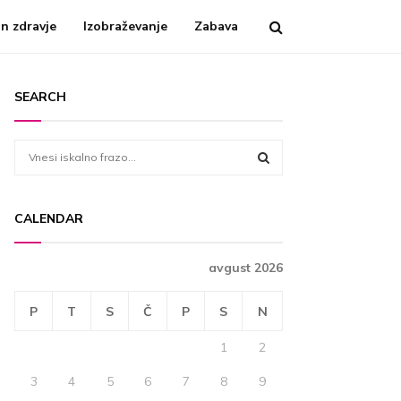
n zdravje
Izobraževanje
Zabava
SEARCH
S
e
a
S
r
CALENDAR
c
E
h
f
A
avgust 2026
o
r
R
P
T
S
Č
P
S
N
:
C
1
2
H
3
4
5
6
7
8
9