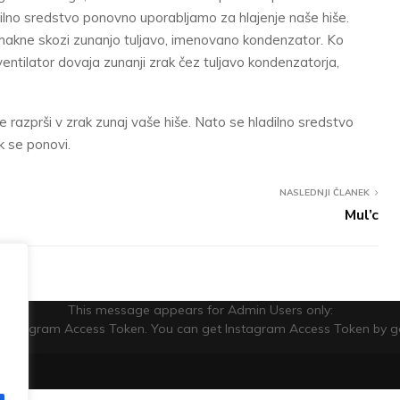
ilno sredstvo ponovno uporabljamo za hlajenje naše hiše.
remakne skozi zunanjo tuljavo, imenovano kondenzator. Ko
entilator dovaja zunanji zrak čez tuljavo kondenzatorja,
e razprši v zrak zunaj vaše hiše. Nato se hladilno sredstvo
k se ponovi.
NASLEDNJI ČLANEK
Mul’c
This message appears for Admin Users only:
he Instagram Access Token. You can get Instagram Access Token by 