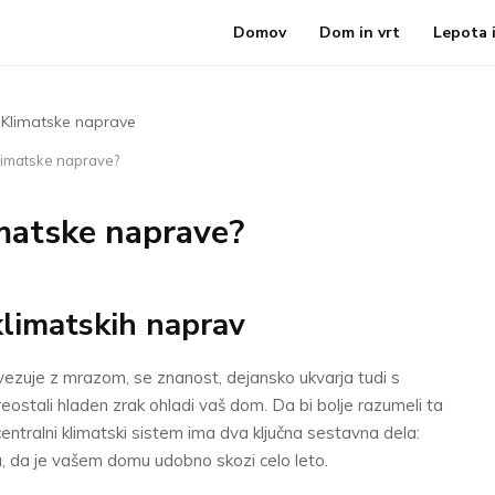
Domov
Dom in vrt
Lepota i
klimatske naprave?
imatske naprave?
limatskih naprav
ezuje z mrazom, se znanost, dejansko ukvarja tudi s
eostali hladen zrak ohladi vaš dom. Da bi bolje razumeli ta
ntralni klimatski sistem ima dva ključna sestavna dela:
u, da je vašem domu udobno skozi celo leto.