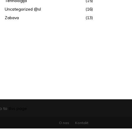
Tehnologija
(15)
Uncategorized @sl
(16)
Zabava
(13)
go to
this page
O nas
Kontakt