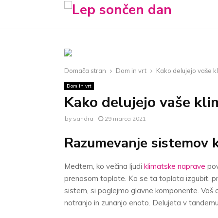
Domača stran
Dom in vrt
Kako delujejo vaše 
Dom in vrt
Kako delujejo vaše kl
by
sandra
29 marca 2021
Razumevanje sistemov k
Medtem, ko večina ljudi
klimatske naprave
pov
prenosom toplote. Ko se ta toplota izgubit, pr
sistem, si poglejmo glavne komponente. Vaš ce
notranjo in zunanjo enoto. Delujeta v tandem