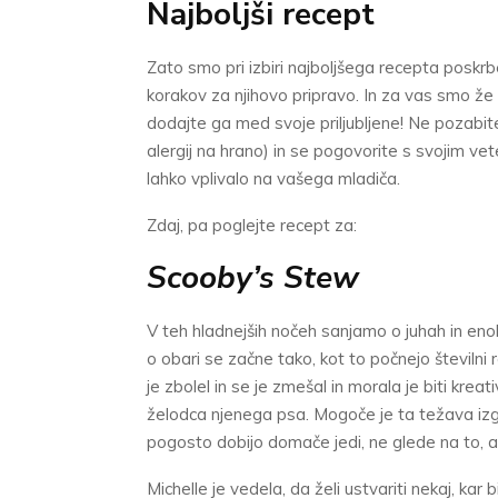
Najboljši recept
Zato smo pri izbiri najboljšega recepta poskrbe
korakov za njihovo pripravo. In za vas smo že o
dodajte ga med svoje priljubljene! Ne pozabite
alergij na hrano) in se pogovorite s svojim v
lahko vplivalo na vašega mladiča.
Zdaj, pa poglejte recept za:
Scooby’s Stew
V teh hladnejših nočeh sanjamo o juhah in eno
o obari se začne tako, kot to počnejo številni
je zbolel in se je zmešal in morala je biti krea
želodca njenega psa. Mogoče je ta težava izgi
pogosto dobijo domače jedi, ne glede na to, al
Michelle je vedela, da želi ustvariti nekaj, kar