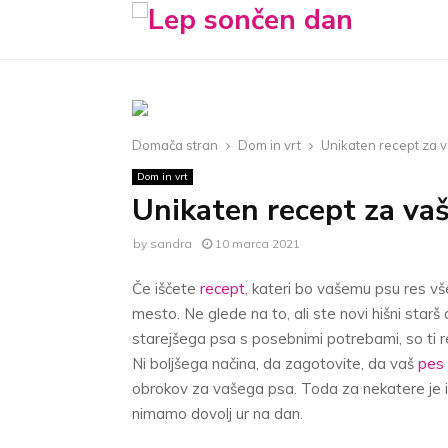
Domača stran
Dom in vrt
Unikaten recept za v
Dom in vrt
Unikaten recept za va
by
sandra
10 marca 2021
Če iščete
recept
, kateri bo vašemu psu res všeč
mesto. Ne glede na to, ali ste novi hišni starš d
starejšega psa s posebnimi potrebami, so ti rec
Ni boljšega načina, da zagotovite, da vaš
pes
obrokov za vašega psa. Toda za nekatere je i
nimamo dovolj ur na dan.