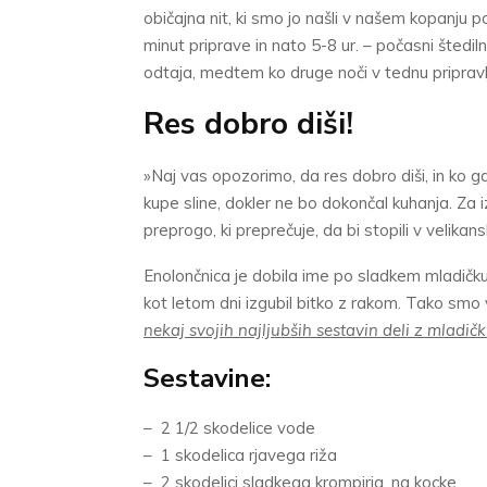
običajna nit, ki smo jo našli v našem kopanju po 
minut priprave in nato 5-8 ur. – počasni štediln
odtaja, medtem ko druge noči v tednu pripravl
Res dobro diši!
»Naj vas opozorimo, da res dobro diši, in ko g
kupe sline, dokler ne bo dokončal kuhanja. Za 
preprogo, ki preprečuje, da bi stopili v velikans
Enolončnica je dobila ime po sladkem mladičku,
kot letom dni izgubil bitko z rakom. Tako smo
nekaj svojih najljubših sestavin deli z mladičk
Sestavine:
– 2 1/2 skodelice vode
– 1 skodelica rjavega riža
– 2 skodelici sladkega krompirja, na kocke