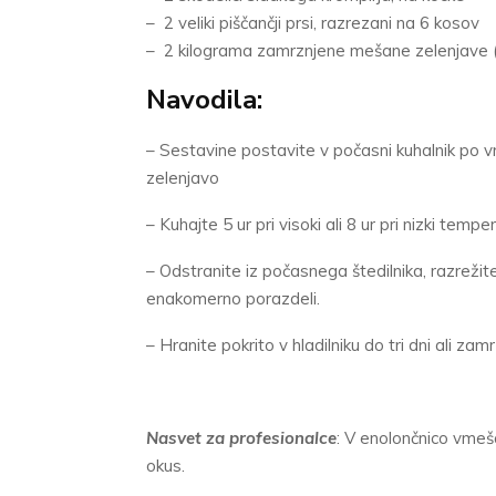
– 2 veliki piščančji prsi, razrezani na 6 kosov
– 2 kilograma zamrznjene mešane zelenjave (g
Navodila:
– Sestavine postavite v počasni kuhalnik po 
zelenjavo
– Kuhajte 5 ur pri visoki ali 8 ur pri nizki tempe
– Odstranite iz počasnega štedilnika, razrežit
enakomerno porazdeli.
– Hranite pokrito v hladilniku do tri dni ali za
Nasvet za profesionalce
: V enolončnico vmeša
okus.