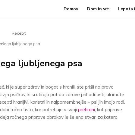
Domov
Dom in vrt
Lepota i
ašega ljubljenega psa
šega ljubljenega psa
, ki je super zdrav in bogat s hranili, ste prišli na pravo
ivjih psičkov, ki si utirajo pot do zdrave prihodnosti, ali imate
epti hranljivi, koristni in najpomembnejše – psi jih imajo radi.
dobi točno tisto, kar potrebuje v svoji
prehrani
, kot priprave
deja ročnega priprave obrokov le še ena stvar, za katero