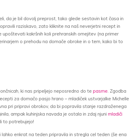
li, da je bil dovolj preprost, tako glede sestavin kot časa in
pravili raziskavo, zato kliknite na naš neverjetni recept in
 upoštevati kakršnih koli prehranskih omejitev (na primer
eterinarjem o prehodu na domače obroke in o tem, kako bi to
lončnicah, ki nas pripeljejo neposredno do te
pasme
. Zgodba
 recepti za domačo pasjo hrano – mladiček ustvarjalke Michelle
tivna pri pripravi obrokov, da bi popravila stanje razdraženega
nila, ampak kuhinjska navada je ostala in zdaj njuni
mladiči
i to potrebujejo!
 bi lahko enkrat na teden pripravila in stregla cel teden (še ena