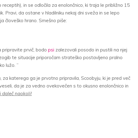
receptih), in se odločila za enolončnico, ki traja le približno 15
ik. Pravi, da ostane v hladilniku nekaj dni sveža in se lepo
ja človeško hrano. Smešno piše:
a pripravite prvič, bodo
psi
zalezovali posodo in pustili na njej
izogib te situacije priporočam strateško postavljeno pralno
ko lužo. ”
 za katerega ga je prvotno pripravila, Scoobyju, ki je pred več
 veseli, da je za vedno ovekovečen s to okusno enolončnico in
i daleč naokoli!