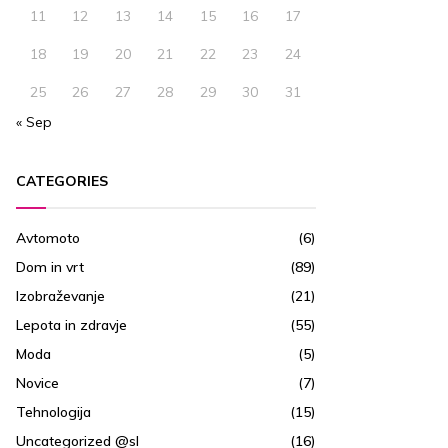
11
12
13
14
15
16
17
18
19
20
21
22
23
24
25
26
27
28
29
30
31
« Sep
CATEGORIES
Avtomoto
(6)
Dom in vrt
(89)
Izobraževanje
(21)
Lepota in zdravje
(55)
Moda
(5)
Novice
(7)
Tehnologija
(15)
Uncategorized @sl
(16)