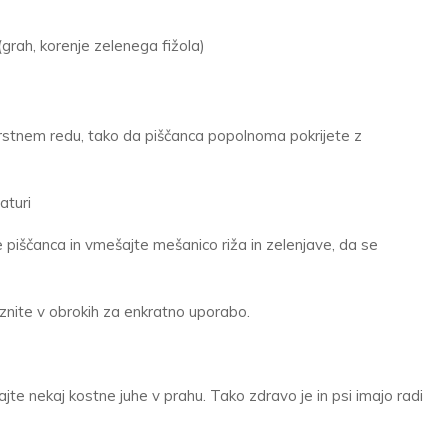
rah, korenje zelenega fižola)
vrstnem redu, tako da piščanca popolnoma pokrijete z
raturi
e piščanca in vmešajte mešanico riža in zelenjave, da se
mrznite v obrokih za enkratno uporabo.
jte nekaj kostne juhe v prahu. Tako zdravo je in psi imajo radi