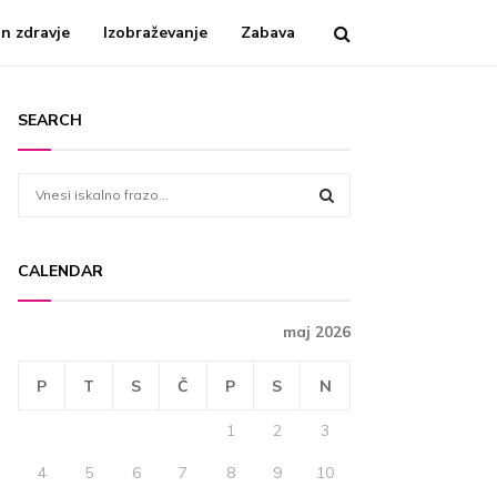
n zdravje
Izobraževanje
Zabava
SEARCH
S
e
a
S
r
CALENDAR
c
E
h
f
A
maj 2026
o
r
R
P
T
S
Č
P
S
N
:
C
1
2
3
H
4
5
6
7
8
9
10