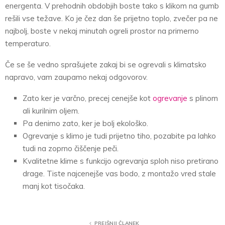
energenta. V prehodnih obdobjih boste tako s klikom na gumb
rešili vse težave. Ko je čez dan še prijetno toplo, zvečer pa ne
najbolj, boste v nekaj minutah ogreli prostor na primerno
temperaturo.
Če se še vedno sprašujete zakaj bi se ogrevali s klimatsko
napravo, vam zaupamo nekaj odgovorov.
Zato ker je varčno, precej cenejše kot
ogrevanje
s plinom
ali kurilnim oljem.
Pa denimo zato, ker je bolj ekološko.
Ogrevanje s klimo je tudi prijetno tiho, pozabite pa lahko
tudi na zoprno čiščenje peči.
Kvalitetne klime s funkcijo ogrevanja sploh niso pretirano
drage. Tiste najcenejše vas bodo, z montažo vred stale
manj kot tisočaka.
PREJŠNJI ČLANEK