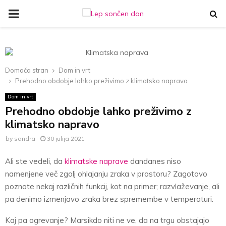
PRIMARY
MENU
Domača stran
Dom in vrt
Prehodno obdobje lahko preživimo z klimatsko napravo
Dom in vrt
Prehodno obdobje lahko preživimo z
klimatsko napravo
by
sandra
30 julija 2021
Ali ste vedeli, da
klimatske naprave
dandanes niso
namenjene več zgolj ohlajanju zraka v prostoru? Zagotovo
poznate nekaj različnih funkcij, kot na primer; razvlaževanje, ali
pa denimo izmenjavo zraka brez spremembe v temperaturi.
Kaj pa ogrevanje? Marsikdo niti ne ve, da na trgu obstajajo