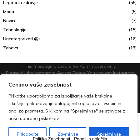
Lepota in zdravje
(55)
Moda
(5)
Novice
(7)
Tehnologija
(15)
Uncategorized @sl
(16)
Zabava
(13)
This message appears for Admin Users only:
Please fill the Instagram Access Token. You can get Instagram
Access Token by go to
this page
Cenimo vašo zasebnost
@2023 - lepsoncendan.com. All Right Reserved.
Piškotke uporabljamo za izboljšanje vaše brskalne
izkušnje, prikazovanje prilagojenih oglasov ali vsebin in
O nas
Kontakt
analizo prometa. S klikom na "Sprejmi vse" se strinjate z
našo uporabo piškotkov.
Slovenščina
Prilagodite
Zavrni vse
Sprejmi vse
Politika Zasebnosti
-
Pogoji in določila