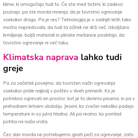
klime, ki omogočajo tudi to. Če ste med tistimi, ki zadevo
poznajo, pa ste morda mnenja, da je tovrstno ogrevanje
vsekakor drago. Pa je res? Tehnologija je v zadnjih letih tako
močno napredovala, da tudi ta očitek ne drži več. Izboljšano
krmiljenje, boljši materiali in plinske mešanice poskrbijo, da
tovrstno ogrevanje ni več tabu.
Klimatska naprava
lahko tudi
greje
Pa za začetek povejmo, da tovrsten način ogrevanja
vsekakor pride najbolj v poštev v dveh primerih. Ko je
potrebno ogrevati en prostor, kot je to denimo pisarna, in pa v
prehodnem letnem obdobju. Jeseni, ko zvečer nekoliko padejo
temperature in so jutra hladna. Ali pa recimo, ko pomlad
potrka na naša vrata.
Čez dan morda ne potrebujemo gnati peči za ogrevanje, zato