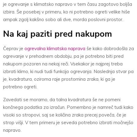
je ogrevanje s klimatsko napravo v tem času zagotovo boljša
izbira. Še posebej v primeru, ko ni potrebno ogreti velike hiše
ampak zgolj kakšno sobo ali dve, morda poslovni prostor.
Na kaj paziti pred nakupom
Čeprav je
ogrevalna klimatska naprava
še kako dobrodošla za
ogrevanje v prehodnem obdobju, pa je potrebno biti pred
nakupom pozoren na nekaj reči. Vsekakor je najprej treba
izbrati klimo, ki nudi tudi funkcijo ogrevanja. Naslednja stvar pa
je, kvadratura, oziroma raje prostornina zraka, ki ga je
potrebno ogreti.
Zavedati se moramo, da talna kvadratura še ne pomeni
končnega podatka za izračun. Pomembno je namreč tudi kako
visoki so stropovi, saj se količina zraka precej poveča, če je
strop višji. V tem primeru je seveda potrebno izbrati močnejšo
napravo.