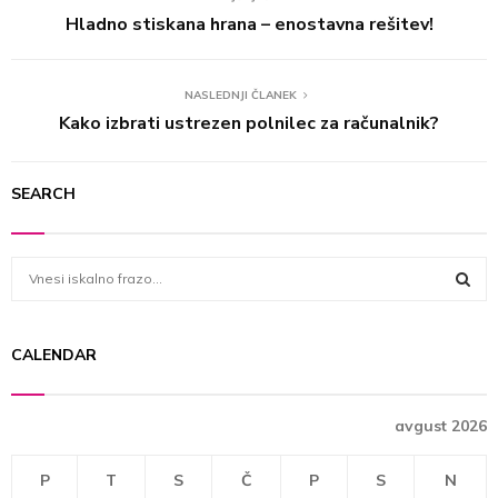
Hladno stiskana hrana – enostavna rešitev!
NASLEDNJI ČLANEK
Kako izbrati ustrezen polnilec za računalnik?
SEARCH
S
e
a
S
r
CALENDAR
c
E
h
f
A
avgust 2026
o
r
R
:
P
T
S
Č
P
S
N