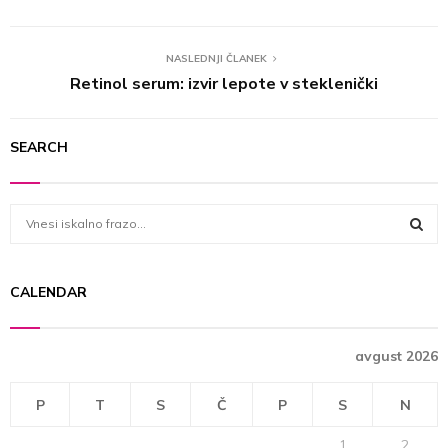
NASLEDNJI ČLANEK
Retinol serum: izvir lepote v steklenički
SEARCH
S
e
a
S
r
CALENDAR
c
E
h
f
A
avgust 2026
o
r
R
:
P
T
S
Č
P
S
N
C
1
2