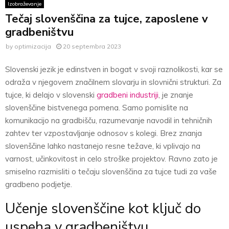
Izobraževanje
Tečaj slovenščina za tujce, zaposlene v
gradbeništvu
by
optimizacija
20 septembra 2023
Slovenski jezik je edinstven in bogat v svoji raznolikosti, kar se
odraža v njegovem značilnem slovarju in slovnični strukturi. Za
tujce, ki delajo v slovenski
gradbeni industriji
, je znanje
slovenščine bistvenega pomena. Samo pomislite na
komunikacijo na gradbišču, razumevanje navodil in tehničnih
zahtev ter vzpostavljanje odnosov s kolegi. Brez znanja
slovenščine lahko nastanejo resne težave, ki vplivajo na
varnost, učinkovitost in celo stroške projektov. Ravno zato je
smiselno razmisliti o tečaju slovenščina za tujce tudi za vaše
gradbeno podjetje.
Učenje slovenščine kot ključ do
uspeha v gradbeništvu