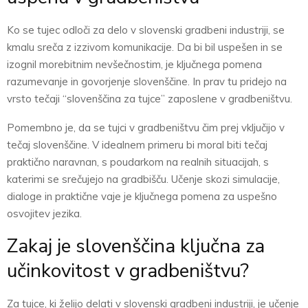
Ko se tujec odloči za delo v slovenski gradbeni industriji, se
kmalu sreča z izzivom komunikacije. Da bi bil uspešen in se
izognil morebitnim nevšečnostim, je ključnega pomena
razumevanje in govorjenje slovenščine. In prav tu pridejo na
vrsto tečaji “slovenščina za tujce” zaposlene v gradbeništvu.
Pomembno je, da se tujci v gradbeništvu čim prej vključijo v
tečaj slovenščine. V idealnem primeru bi moral biti tečaj
praktično naravnan, s poudarkom na realnih situacijah, s
katerimi se srečujejo na gradbišču. Učenje skozi simulacije,
dialoge in praktične vaje je ključnega pomena za uspešno
osvojitev jezika.
Zakaj je slovenščina ključna za
učinkovitost v gradbeništvu?
Za tujce, ki želijo delati v slovenski gradbeni industriji, je učenje