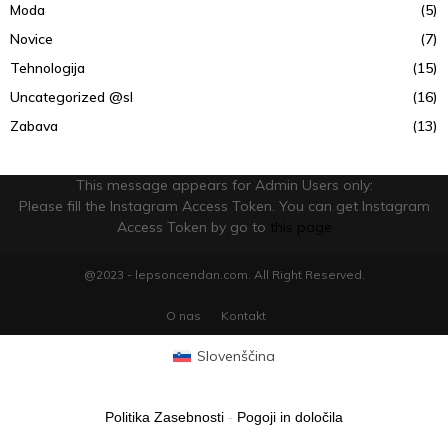
Moda
(5)
Novice
(7)
Tehnologija
(15)
Uncategorized @sl
(16)
Zabava
(13)
This message appears for Admin Users only:
Please fill the Instagram Access Token. You can get Instagram
Access Token by go to
this page
@2023 - lepsoncendan.com. All Right Reserved.
O nas
Kontakt
Slovenščina
Politika Zasebnosti
-
Pogoji in določila