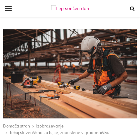
PRIMARY
MENU
Domača stran
Izobraževanje
Tečaj slovenščina za tujce, zaposlene v gradbeništvu