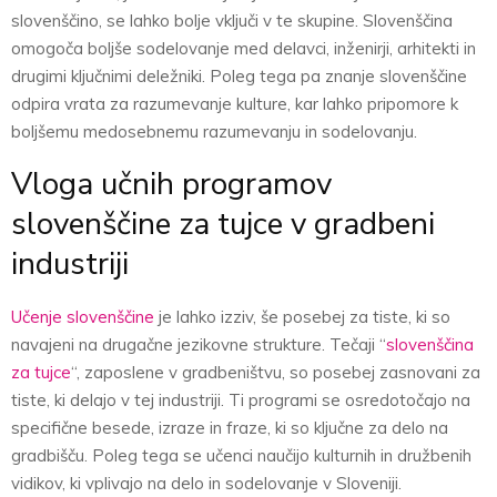
slovenščino, se lahko bolje vključi v te skupine. Slovenščina
omogoča boljše sodelovanje med delavci, inženirji, arhitekti in
drugimi ključnimi deležniki. Poleg tega pa znanje slovenščine
odpira vrata za razumevanje kulture, kar lahko pripomore k
boljšemu medosebnemu razumevanju in sodelovanju.
Vloga učnih programov
slovenščine za tujce v gradbeni
industriji
Učenje slovenščine
je lahko izziv, še posebej za tiste, ki so
navajeni na drugačne jezikovne strukture. Tečaji “
slovenščina
za tujce
“, zaposlene v gradbeništvu, so posebej zasnovani za
tiste, ki delajo v tej industriji. Ti programi se osredotočajo na
specifične besede, izraze in fraze, ki so ključne za delo na
gradbišču. Poleg tega se učenci naučijo kulturnih in družbenih
vidikov, ki vplivajo na delo in sodelovanje v Sloveniji.