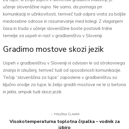
učenje slovenščine nujno. Ne samo, da pomaga pri
komunikaciji in učinkovitosti, temveč tudi odpira vrata za boljše
medosebne odnose in razumevanje med kolegi. Z vlaganjem
časa in truda v učenje slovenščine boste postavili trdne
temelje za uspeh in rast v gradbeništvu v Sloveniji.
Gradimo mostove skozi jezik
Uspeh v gradbeništvu v Sloveniji ni odvisen le od strokovnega
znanja in izkušenj, temveč tudi od sposobnosti komunikacije.
Tečaji “slovenščina za tujce” zaposlene v gradbeništvu so
ključno orodje za tujce, ki želijo graditi mostove ne le iz betona
in jekla, ampak tudi skozi jezik.
PREJŠNJI ČLANEK
Visokotemperaturna toplotna črpalka – vodnik za
izbiro