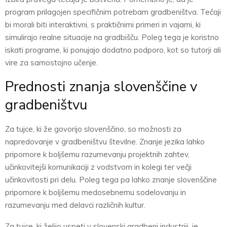
program prilagojen specifičnim potrebam gradbeništva. Tečaji
bi morali biti interaktivni, s praktičnimi primeri in vajami, ki
simulirajo realne situacije na gradbišču. Poleg tega je koristno
iskati programe, ki ponujajo dodatno podporo, kot so tutorji ali
vire za samostojno učenje.
Prednosti znanja slovenščine v
gradbeništvu
Za tujce, ki že govorijo slovenščino, so možnosti za
napredovanje v gradbeništvu številne. Znanje jezika lahko
pripomore k boljšemu razumevanju projektnih zahtev,
učinkovitejši komunikaciji z vodstvom in kolegi ter večji
učinkovitosti pri delu. Poleg tega pa lahko znanje slovenščine
pripomore k boljšemu medosebnemu sodelovanju in
razumevanju med delavci različnih kultur.
Za tujce, ki želijo uspeti v slovenski gradbeni industriji, je