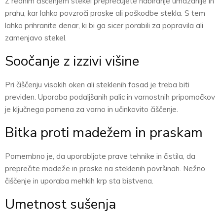
Z rednim čiščenjem stekel preprečujete nabiranje umazanije in
prahu, kar lahko povzroči praske ali poškodbe stekla. S tem
lahko prihranite denar, ki bi ga sicer porabili za popravila ali
zamenjavo stekel.
Soočanje z izzivi višine
Pri čiščenju visokih oken ali steklenih fasad je treba biti
previden. Uporaba podaljšanih palic in varnostnih pripomočkov
je ključnega pomena za varno in učinkovito čiščenje.
Bitka proti madežem in praskam
Pomembno je, da uporabljate prave tehnike in čistila, da
preprečite madeže in praske na steklenih površinah. Nežno
čiščenje in uporaba mehkih krp sta bistvena.
Umetnost sušenja