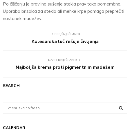
Po čiščenju je pravilno sušenje stekla prav tako pomembno.
Uporaba brisalca za steklo ali mehke krpe pomaga preprečiti
nastanek madežev.
PREJŠNJI ČLANEK
Kolesarska luč rešuje življenja
NASLEDNJI ČLANEK
Najboljša krema proti pigmentnim madežem
SEARCH
S
e
a
S
r
CALENDAR
c