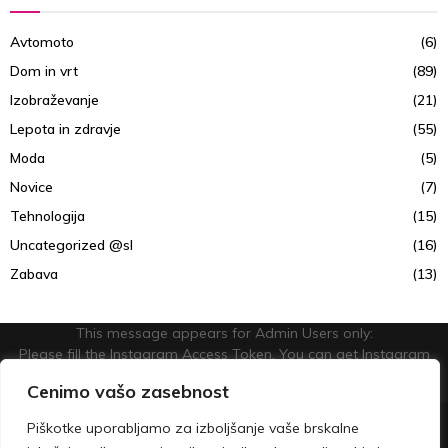
Avtomoto
(6)
Dom in vrt
(89)
Izobraževanje
(21)
Lepota in zdravje
(55)
Moda
(5)
Novice
(7)
Tehnologija
(15)
Uncategorized @sl
(16)
Zabava
(13)
This message appears for Admin Users only:
Please fill the Instagram Access Token. You can get Instagram
Access Token by go to
this page
Cenimo vašo zasebnost
@2023 - lepsoncendan.com. All Right Reserved.
Piškotke uporabljamo za izboljšanje vaše brskalne