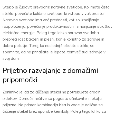
Steklo je čudovit prevodnik naravne svetlobe. Ko imate čista
stekla, povečate količino svetlobe, ki vstopa v vaš prostor.
Naravna svetloba ima več prednosti, kot so izboljšanje
razpoloženja, povečanje produktivnosti in zmanjšanje stroškov
električne energije. Poleg tega lahko naravna svetloba
prepreči rast bakterij in plesni, kar je koristno za zdravje in
dobro počutje. Torej, ko naslednjič očistite steklo, se
spomnite, da ne prinašate le lepote, temveč tudi zdravje v
svoj dom.
Prijetno razvajanje z domačimi
pripomočki
Zanimivo je, da za čiščenje stekel ne potrebujete dragih
izdelkov. Domače rešitve so pogosto učinkovite in okolju
prijazne. Na primer, kombinacija kisa in vode je odlična za
čiščenje stekel brez uporabe kemikalij. Poleg tega lahko za