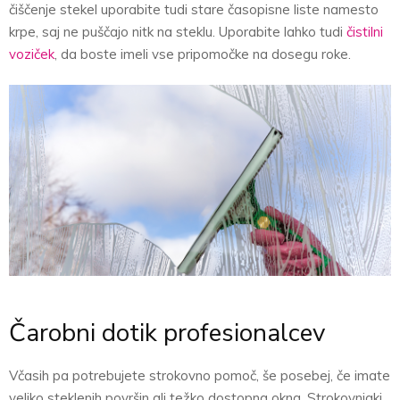
čiščenje stekel uporabite tudi stare časopisne liste namesto
krpe, saj ne puščajo nitk na steklu. Uporabite lahko tudi
čistilni
voziček
, da boste imeli vse pripomočke na dosegu roke.
Čarobni dotik profesionalcev
Včasih pa potrebujete strokovno pomoč, še posebej, če imate
veliko steklenih površin ali težko dostopna okna. Strokovnjaki