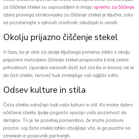
za čiščenje stekel so usposobljeni in imajo
opremo za čiščenje
.
Izbira pravega strokovnjaka za čiščenje stekel je ključna, zato
se pozanimajte o njihovih storitvah, izkušnjah in cenah.
Okolju prijazno čiščenje stekel
V času, ko je skrb za okolje ključnega pomena, lahko z okolju
prijaznimi metodami čiščenja stekel prispevate k bolj zeleni
prihodnosti. Uporaba naravnih čistil, kot sta kis in limona, ne le
da čisti steklo, temveč tudi zmanjšuje vaš ogljični odtis.
Odsev kulture in stila
Čista stekla odražajo tudi vašo kulturo in stil. Ko imate dobro
očiščena stekla, ljudje pogosto opazijo vašo pozornost do
detajlov. To je še posebej pomembno, če imate poslovni
prostor, saj čista stekla lahko izboljšajo vtis, ki ga pustite na
strankah in poslovnih partnerjih.