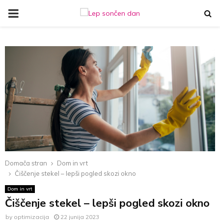
PRIMARY
MENU
Domača stran
Dom in vrt
Čiščenje stekel – lepši pogled skozi okno
Dom in vrt
Čiščenje stekel – lepši pogled skozi okno
by
optimizacija
22 junija 2023