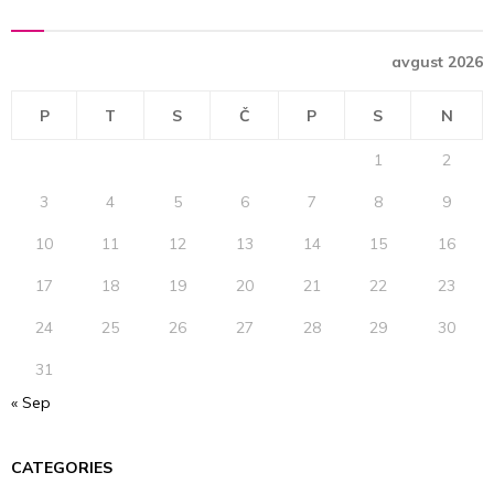
E
h
f
A
avgust 2026
o
r
R
:
P
T
S
Č
P
S
N
C
1
2
H
3
4
5
6
7
8
9
10
11
12
13
14
15
16
17
18
19
20
21
22
23
24
25
26
27
28
29
30
31
« Sep
CATEGORIES