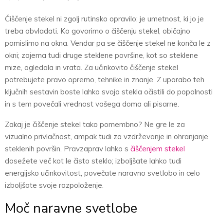
Čiščenje stekel ni zgolj rutinsko opravilo; je umetnost, ki jo je
treba obvladati. Ko govorimo o čiščenju stekel, običajno
pomislimo na okna. Vendar pa se čiščenje stekel ne konča le z
okni; zajema tudi druge steklene površine, kot so steklene
mize, ogledala in vrata. Za učinkovito čiščenje stekel
potrebujete pravo opremo, tehnike in znanje. Z uporabo teh
ključnih sestavin boste lahko svoja stekla očistili do popolnosti
in s tem povečali vrednost vašega doma ali pisarne.
Zakaj je čiščenje stekel tako pomembno? Ne gre le za
vizualno privlačnost, ampak tudi za vzdrževanje in ohranjanje
steklenih površin. Pravzaprav lahko s
čiščenjem stekel
dosežete več kot le čisto steklo; izboljšate lahko tudi
energijsko učinkovitost, povečate naravno svetlobo in celo
izboljšate svoje razpoloženje.
Moč naravne svetlobe